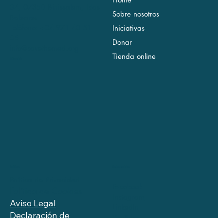
34, 07350 Binissalem, Islas
Sobre nosotros
Baleares
Teléfono: +34 971 48 51
Iniciativas
06
Donar
info@savethemed.org
Tienda online
Ubicación
Redes sociales
Políticas
Política de Privacidad
Facebook
Política de Cookies
Instagram
Aviso Legal
LinkedIn
Declaración de
YouTube