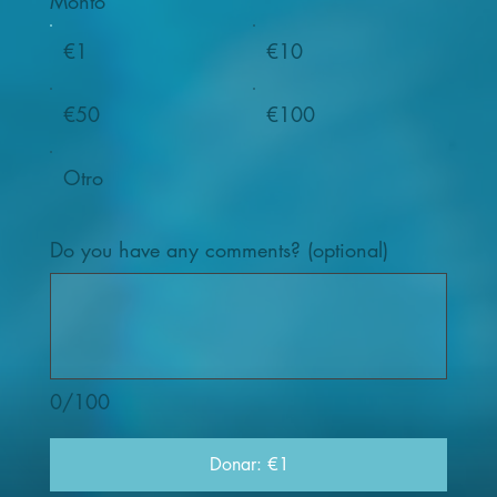
Monto
€1
€10
€50
€100
Otro
Do you have any comments? (optional)
0/100
Donar: €1