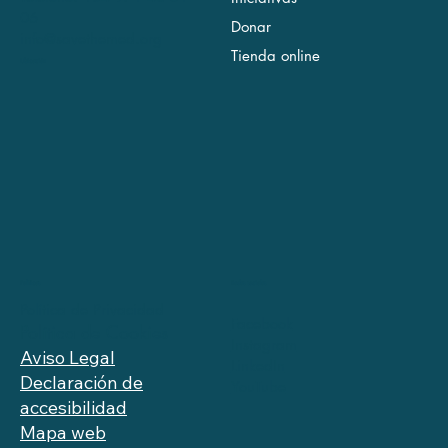
06
Donar
info@savethemed.org
Tienda online
Ubicación
Redes sociales
Políticas
Política de Privacidad
Facebook
Política de Cookies
Instagram
Aviso Legal
LinkedIn
Declaración de
YouTube
accesibilidad
Mapa web