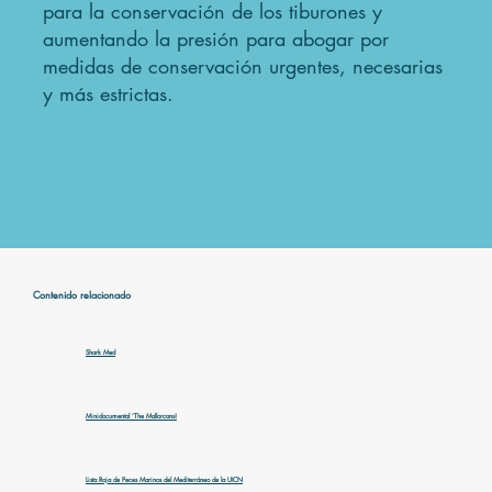
para la conservación de los tiburones y
aumentando la presión para abogar por
medidas de conservación urgentes, necesarias
y más estrictas.
Contenido relacionado
Shark Med
Minidocumental ‘The Mallorcans!
Lista Roja de Peces Marinos del Mediterráneo de la UICN