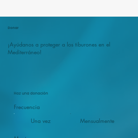
Donar
¡Ayúdanos a proteger a los tiburones en el
Mediterráneo!
Haz una donación
Frecuencia
Una vez
Mensualmente