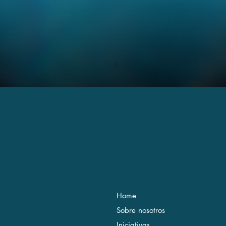
Ubicación
Menú
Dirección: Calle de Bonaire
Home
34, 07350 Binissalem, Islas
Sobre nosotros
Baleares
Teléfono: +34 971 48 51
Iniciativas