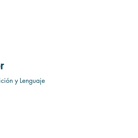
os
Iniciativas
Comunidad
Noticias y recursos
r
ición y Lenguaje