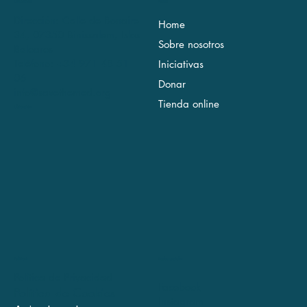
Ubicación
Menú
Dirección: Calle de Bonaire
Home
34, 07350 Binissalem, Islas
Sobre nosotros
Baleares
Teléfono: +34 971 48 51
Iniciativas
06
Donar
info@savethemed.org
Tienda online
Ubicación
Redes sociales
Políticas
Política de Privacidad
Facebook
Política de Cookies
Instagram