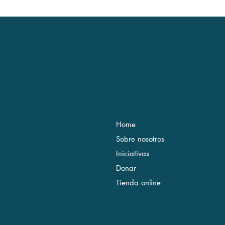
Ubicación
Menú
Dirección: Calle de Bonaire
Home
34, 07350 Binissalem, Islas
Sobre nosotros
Baleares
Teléfono: +34 971 48 51
Iniciativas
06
Donar
info@savethemed.org
Tienda online
Ubicación