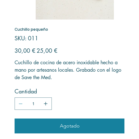
Cuchillo pequeño
SKU
SKU:
011
011
Precio
Precio
30,00 €
25,00 €
original
de
oferta
Cuchillo de cocina de acero inoxidable hecho a
mano por artesanos locales. Grabado con el logo
de Save the Med.
Cantidad
Agotado