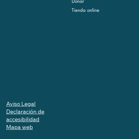
Donar
info@savethemed.org
Tienda online
Ubicación
Redes sociales
Políticas
Política de Privacidad
Facebook
Política de Cookies
Instagram
Aviso Legal
LinkedIn
Declaración de
YouTube
accesibilidad
Mapa web