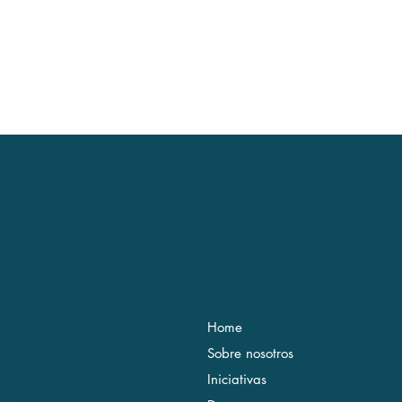
Ubicación
Menú
Dirección: Calle de Bonaire
Home
34, 07350 Binissalem, Islas
Sobre nosotros
Baleares
Teléfono: +34 971 48 51
Iniciativas
06