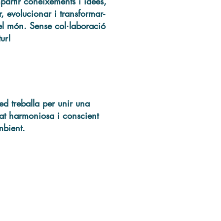
partir coneixements i idees,
r, evolucionar i transformar-
 el món. Sense col·laboració
tur!
d treballa per unir una
at harmoniosa i conscient
mbient.