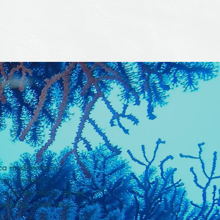
ca mediterrània
nt holístic i
 a la reevolució de les
ustodios conscients i