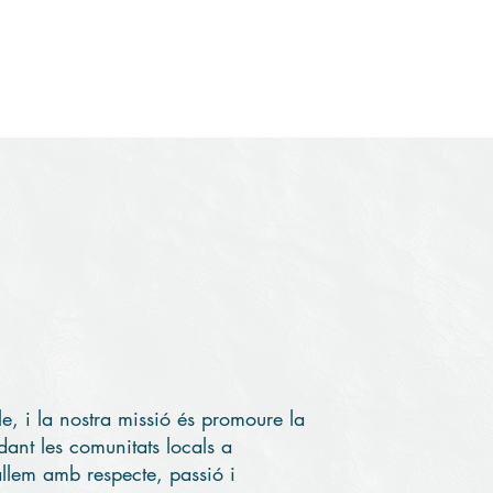
res
Iniciatives
Comunitat
Notícies i recursos
e, i la nostra missió és promoure la
dant les comunitats locals a
ballem amb respecte, passió i