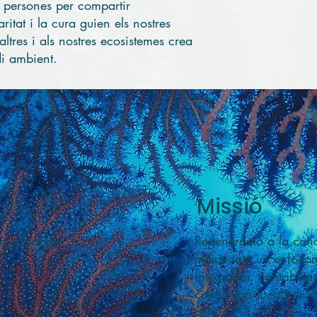
es persones per compartir
ritat i la cura guien els nostres
ltres i als nostres ecosistemes crea
i ambient.
Missió
a saludable.
Regeneració a la con
mitjançant un enfocame
integrador, contribuint
comunitats locals en c
actius.