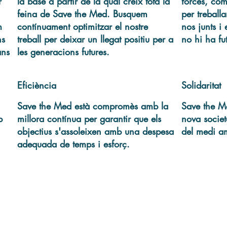
r
la base a partir de la qual creix tota la
forces, com
feina de Save the Med. Busquem
per treballa
m
contínuament optimitzar el nostre
nos junts i
ns
treball per deixar un llegat positiu per a
no hi ha fu
ans
les generacions futures.
Eficiència
Solidaritat
,
Save the Med està compromès amb la
Save the Me
b
millora contínua per garantir que els
nova societ
objectius s'assoleixen amb una despesa
del medi a
adequada de temps i esforç.