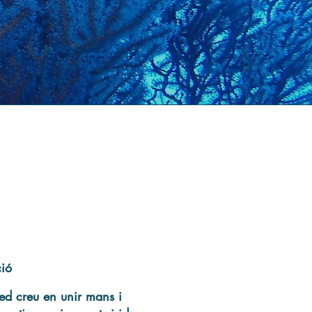
ció
ed creu en unir mans i