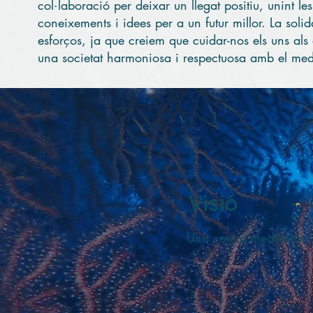
col·laboració per deixar un llegat positiu, unint l
coneixements i idees per a un futur millor. La solida
esforços, ja que creiem que cuidar-nos els uns als a
una societat harmoniosa i respectuosa amb el med
Visió
Una conca mediterràni