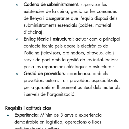
Cadena de subministrament
: supervisar les 
existències de la cuina, gestionar les comandes 
de llenya i assegurar-se que l'equip disposi dels 
subministraments essencials (cables, material 
d'oficina).
Enllaç tècnic i estructural
: actuar com a principal 
contacte tècnic pels aparells electrònics de 
l'oficina (televisors, ordinadors, altaveus, etc.) i 
servir de pont amb la gestió de les instal·lacions 
per a les reparacions elèctriques o estructurals.
Gestió de proveïdors
: coordinar-se amb els 
proveïdors externs i els proveïdors especialitzats 
per a garantir el lliurament puntual dels materials 
i serveis de l'organització.
Requisits i aptituds clau
Experiència
: Mínim de 3 anys d'experiència 
demostrable en logística, operacions o llocs 
multifuncionals similars.