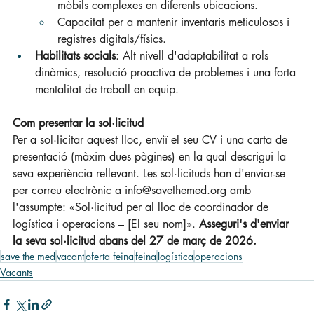
mòbils complexes en diferents ubicacions.
Capacitat per a mantenir inventaris meticulosos i 
registres digitals/físics.
Habilitats socials
: Alt nivell d'adaptabilitat a rols 
dinàmics, resolució proactiva de problemes i una forta 
mentalitat de treball en equip.
Com presentar la sol·licitud
Per a sol·licitar aquest lloc, enviï el seu CV i una carta de 
presentació (màxim dues pàgines) en la qual descrigui la 
seva experiència rellevant. Les sol·licituds han d'enviar-se 
per correu electrònic a 
info@savethemed.org
 amb 
l'assumpte: «Sol·licitud per al lloc de coordinador de 
logística i operacions – [El seu nom]». 
Asseguri's d'enviar 
la seva sol·licitud abans del 27 de març de 2026.
save the med
vacant
oferta feina
feina
logística
operacions
Vacants