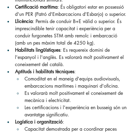
Certificació marítima
: És obligatori estar en possessió 
d'un PER (Patró d'Embarcacions d'Esbarjo) o superior.
Llicència
: Permís de conduir B+E vàlid o superior. És 
imprescindible tenir capacitat i experiència per a 
conduir furgonetes STM amb remolc i embarcació 
(amb un pes màxim total de 4250 kg).
Habilitats lingüístiques
: Es requereix domini de 
l'espanyol i l'anglès. Es valorarà molt positivament el 
coneixement del català.
Aptituds i habilitats tècniques
:
Comoditat en el maneig d'equips audiovisuals, 
embarcacions marítimes i maquinari d'oficina.
Es valorarà molt positivament el coneixement de 
mecànica i electricitat.
Les certificacions i l'experiència en busseig són un 
avantatge significatiu.
Logística i organització
:
Capacitat demostrada per a coordinar peces 