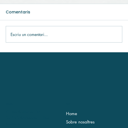
Comentaris
Escriu un comentari...
[Procés tancat] Coordinador de Programes
Ubicació
Menú
C. de Bonaire, 34.
Home
07350 Binissalem, Illes
Sobre nosaltres
Balears