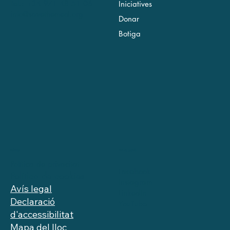
Tel.: +34 971 48 51 06
Iniciatives
info@savethemed.org
Donar
Botiga
Xarxes socials
Política
Política de privacitat
Facebook
Política de cookies
Instagram
Avís legal
LinkedIn
Declaració
YouTube
d'accessibilitat
Mapa del lloc